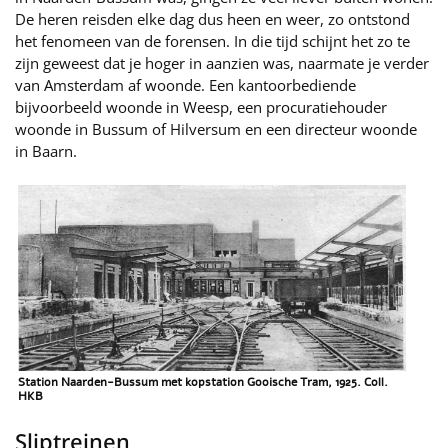
De heren reisden elke dag dus heen en weer, zo ontstond
het fenomeen van de forensen. In die tijd schijnt het zo te
zijn geweest dat je hoger in aanzien was, naarmate je verder
van Amsterdam af woonde. Een kantoorbediende
bijvoorbeeld woonde in Weesp, een procuratiehouder
woonde in Bussum of Hilversum en een directeur woonde
in Baarn.
Station Naarden-Bussum met kopstation Gooische Tram, 1925. Coll.
HKB
Sliptreinen