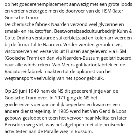
op het goederenemplacement aanwezig met een grote loods
en verder verzorgde men de doorvoer van de HSM (later
Gooische Tram).
De chemische fabriek Naarden verzond veel glycerine en
smaak- en reukstoffen, Beetwortelzaadcultuurbedrijf Kuhn &
Co te Drafna verstuurde suikerbietzaad en kolen arriveerden
bij de firma Tol te Naarden. Verder werden gerookte vis,
visconserven en verse vis uit Huizen aangeleverd via HSM
(Gooische Tram) en dan via Naarden-Bussum gedistribueerd
naar alle windstreken. Van Meurs golfkartonfabriek en de
Radiatorenfabriek maakten tot de opkomst van het
wegtransport veelvuldig van het spoor gebruik.
Op 29 juni 1949 nam de NS dit goederenlijntje van de
Gooische Tram over. In 1971 ging de NS het
goederenvervoer aanzienlijk beperken en kwam er een
andere dienstregeling. In 1985 werd het Van Gend & Loos
gebouw gesloopt en toen het vervoer naar Melitta en later
Bensdorp weg viel, was het afgelopen met alle bruisende
activiteiten aan de Parallelweg in Bussum.