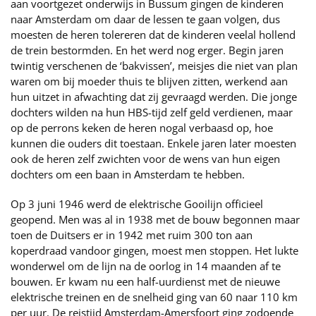
aan voortgezet onderwijs in Bussum gingen de kinderen
naar Amsterdam om daar de lessen te gaan volgen, dus
moesten de heren tolereren dat de kinderen veelal hollend
de trein bestormden. En het werd nog erger. Begin jaren
twintig verschenen de ‘bakvissen’, meisjes die niet van plan
waren om bij moeder thuis te blijven zitten, werkend aan
hun uitzet in afwachting dat zij gevraagd werden. Die jonge
dochters wilden na hun HBS-tijd zelf geld verdienen, maar
op de perrons keken de heren nogal verbaasd op, hoe
kunnen die ouders dit toestaan. Enkele jaren later moesten
ook de heren zelf zwichten voor de wens van hun eigen
dochters om een baan in Amsterdam te hebben.
Op 3 juni 1946 werd de elektrische Gooilijn officieel
geopend. Men was al in 1938 met de bouw begonnen maar
toen de Duitsers er in 1942 met ruim 300 ton aan
koperdraad vandoor gingen, moest men stoppen. Het lukte
wonderwel om de lijn na de oorlog in 14 maanden af te
bouwen. Er kwam nu een half-uurdienst met de nieuwe
elektrische treinen en de snelheid ging van 60 naar 110 km
per uur. De reistijd Amsterdam-Amersfoort ging zodoende