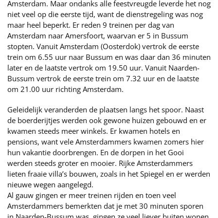
Amsterdam. Maar ondanks alle feestvreugde leverde het nog
niet veel op die eerste tijd, want de dienstregeling was nog
maar heel beperkt. Er reden 9 treinen per dag van
Amsterdam naar Amersfoort, waarvan er 5 in Bussum
stopten. Vanuit Amsterdam (Oosterdok) vertrok de eerste
trein om 6.55 uur naar Bussum en was daar dan 36 minuten
later en de laatste vertrok om 19.50 uur. Vanuit Naarden-
Bussum vertrok de eerste trein om 7.32 uur en de laatste
om 21.00 uur richting Amsterdam.
Geleidelijk veranderden de plaatsen langs het spoor. Naast
de boerderijtjes werden ook gewone huizen gebouwd en er
kwamen steeds meer winkels. Er kwamen hotels en
pensions, want vele Amsterdammers kwamen zomers hier
hun vakantie doorbrengen. En de dorpen in het Gooi
werden steeds groter en mooier. Rijke Amsterdammers
lieten fraaie villa’s bouwen, zoals in het Spiegel en er werden
nieuwe wegen aangelegd.
Al gauw gingen er meer treinen rijden en toen veel
Amsterdammers bemerkten dat je met 30 minuten sporen
in Naarden-Bussum was, gingen ze veel liever buiten wonen.