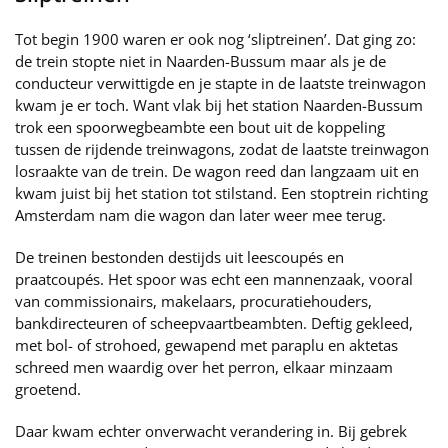
Tot begin 1900 waren er ook nog ‘sliptreinen’. Dat ging zo:
de trein stopte niet in Naarden-Bussum maar als je de
conducteur verwittigde en je stapte in de laatste treinwagon
kwam je er toch. Want vlak bij het station Naarden-Bussum
trok een spoorwegbeambte een bout uit de koppeling
tussen de rijdende treinwagons, zodat de laatste treinwagon
losraakte van de trein. De wagon reed dan langzaam uit en
kwam juist bij het station tot stilstand. Een stoptrein richting
Amsterdam nam die wagon dan later weer mee terug.
De treinen bestonden destijds uit leescoupés en
praatcoupés. Het spoor was echt een mannenzaak, vooral
van commissionairs, makelaars, procuratiehouders,
bankdirecteuren of scheepvaartbeambten. Deftig gekleed,
met bol- of strohoed, gewapend met paraplu en aktetas
schreed men waardig over het perron, elkaar minzaam
groetend.
Daar kwam echter onverwacht verandering in. Bij gebrek