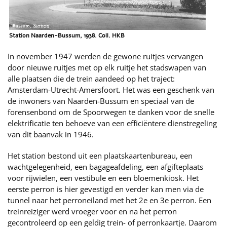
Station Naarden-Bussum, 1938. Coll. HKB
In november 1947 werden de gewone ruitjes vervangen
door nieuwe ruitjes met op elk ruitje het stadswapen van
alle plaatsen die de trein aandeed op het traject:
Amsterdam-Utrecht-Amersfoort. Het was een geschenk van
de inwoners van Naarden-Bussum en speciaal van de
forensenbond om de Spoorwegen te danken voor de snelle
elektrificatie ten behoeve van een efficiëntere dienstregeling
van dit baanvak in 1946.
Het station bestond uit een plaatskaartenbureau, een
wachtgelegenheid, een bagageafdeling, een afgifteplaats
voor rijwielen, een vestibule en een bloemenkiosk. Het
eerste perron is hier gevestigd en verder kan men via de
tunnel naar het perroneiland met het 2e en 3e perron. Een
treinreiziger werd vroeger voor en na het perron
gecontroleerd op een geldig trein- of perronkaartje. Daarom