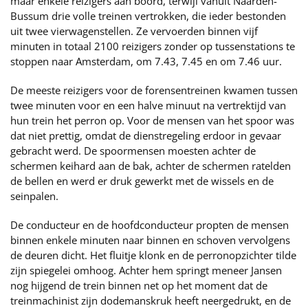
maar enkele reizigers aan boord, terwijl vanuit Naarden-
Bussum drie volle treinen vertrokken, die ieder bestonden
uit twee vierwagenstellen. Ze vervoerden binnen vijf
minuten in totaal 2100 reizigers zonder op tussenstations te
stoppen naar Amsterdam, om 7.43, 7.45 en om 7.46 uur.
De meeste reizigers voor de forensentreinen kwamen tussen
twee minuten voor en een halve minuut na vertrektijd van
hun trein het perron op. Voor de mensen van het spoor was
dat niet prettig, omdat de dienstregeling erdoor in gevaar
gebracht werd. De spoormensen moesten achter de
schermen keihard aan de bak, achter de schermen ratelden
de bellen en werd er druk gewerkt met de wissels en de
seinpalen.
De conducteur en de hoofdconducteur propten de mensen
binnen enkele minuten naar binnen en schoven vervolgens
de deuren dicht. Het fluitje klonk en de perronopzichter tilde
zijn spiegelei omhoog. Achter hem springt meneer Jansen
nog hijgend de trein binnen net op het moment dat de
treinmachinist zijn dodemanskruk heeft neergedrukt, en de