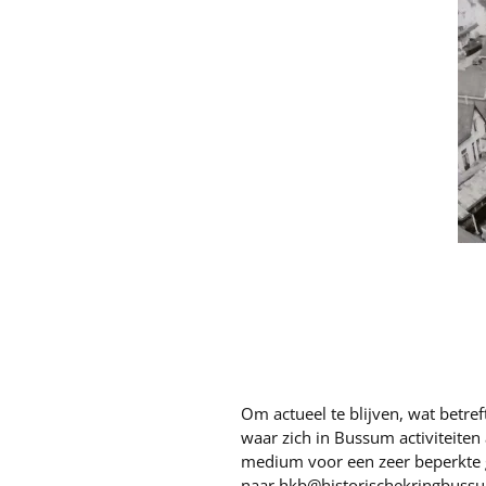
Om actueel te blijven, wat betre
waar zich in Bussum activiteite
medium voor een zeer beperkte g
naar
hkb@historisch
ekringbussu