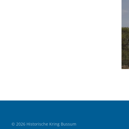
©
2026
Historische Kring Bussum