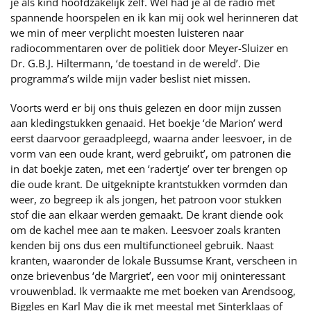
je als kind hoofdzakelijk zèlf. Wel had je al de radio met
spannende hoorspelen en ik kan mij ook wel herinneren dat
we min of meer verplicht moesten luisteren naar
radiocommentaren over de politiek door Meyer-Sluizer en
Dr. G.B.J. Hiltermann, ‘de toestand in de wereld’. Die
programma’s wilde mijn vader beslist niet missen.
Voorts werd er bij ons thuis gelezen en door mijn zussen
aan kledingstukken genaaid. Het boekje ‘de Marion’ werd
eerst daarvoor geraadpleegd, waarna ander leesvoer, in de
vorm van een oude krant, werd gebruikt’, om patronen die
in dat boekje zaten, met een ‘radertje’ over ter brengen op
die oude krant. De uitgeknipte krantstukken vormden dan
weer, zo begreep ik als jongen, het patroon voor stukken
stof die aan elkaar werden gemaakt. De krant diende ook
om de kachel mee aan te maken. Leesvoer zoals kranten
kenden bij ons dus een multifunctioneel gebruik. Naast
kranten, waaronder de lokale Bussumse Krant, verscheen in
onze brievenbus ‘de Margriet’, een voor mij oninteressant
vrouwenblad. Ik vermaakte me met boeken van Arendsoog,
Biggles en Karl May die ik met meestal met Sinterklaas of