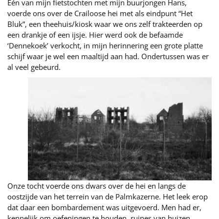
Eén van mijn fietstochten met mijn buurjongen Hans,
voerde ons over de Crailoose hei met als eindpunt “Het
Bluk”, een theehuis/kiosk waar we ons zelf trakteerden op
een drankje of een ijsje. Hier werd ook de befaamde
‘Dennekoek’ verkocht, in mijn herinnering een grote platte
schijf waar je wel een maaltijd aan had. Ondertussen was er
al veel gebeurd.
Onze tocht voerde ons dwars over de hei en langs de
oostzijde van het terrein van de Palmkazerne. Het leek erop
dat daar een bombardement was uitgevoerd. Men had er,
kennelijk om oefeningen te houden, ruines van huizen