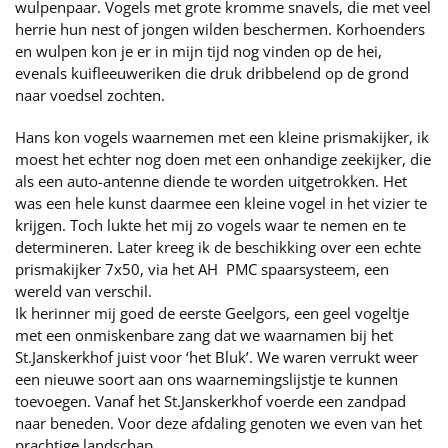
wulpenpaar. Vogels met grote kromme snavels, die met veel
herrie hun nest of jongen wilden beschermen. Korhoenders
en wulpen kon je er in mijn tijd nog vinden op de hei,
evenals kuifleeuweriken die druk dribbelend op de grond
naar voedsel zochten.
Hans kon vogels waarnemen met een kleine prismakijker, ik
moest het echter nog doen met een onhandige zeekijker, die
als een auto-antenne diende te worden uitgetrokken. Het
was een hele kunst daarmee een kleine vogel in het vizier te
krijgen. Toch lukte het mij zo vogels waar te nemen en te
determineren. Later kreeg ik de beschikking over een echte
prismakijker 7x50, via het AH PMC spaarsysteem, een
wereld van verschil.
Ik herinner mij goed de eerste Geelgors, een geel vogeltje
met een onmiskenbare zang dat we waarnamen bij het
St.Janskerkhof juist voor ‘het Bluk’. We waren verrukt weer
een nieuwe soort aan ons waarnemingslijstje te kunnen
toevoegen. Vanaf het St.Janskerkhof voerde een zandpad
naar beneden. Voor deze afdaling genoten we even van het
prachtige landschap.