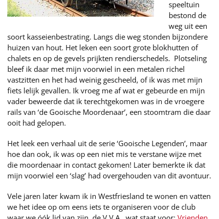
speeltuin
bestond de
weg uit een
soort kasseienbestrating. Langs die weg stonden bijzondere
huizen van hout. Het leken een soort grote blokhutten of
chalets en op de gevels prijkten rendierschedels. Plotseling
bleef ik daar met mijn voorwiel in een metalen richel
vastzitten en het had weinig gescheeld, of ik was met mijn
fiets lelijk gevallen. Ik vroeg me af wat er gebeurde en mijn
vader beweerde dat ik terechtgekomen was in de vroegere
rails van ‘de Gooische Moordenaar’, een stoomtram die daar
ooit had gelopen.
Het leek een verhaal uit de serie ‘Gooische Legenden’, maar
hoe dan ook, ik was op een niet mis te verstane wijze met
die moordenaar in contact gekomen! Later bemerkte ik dat
mijn voorwiel een ‘slag’ had overgehouden van dit avontuur.
Vele jaren later kwam ik in Westfriesland te wonen en vatten
we het idee op om eens iets te organiseren voor de club
waar we óók lid van zijn, de V.V.A., wat staat voor:
Vrienden