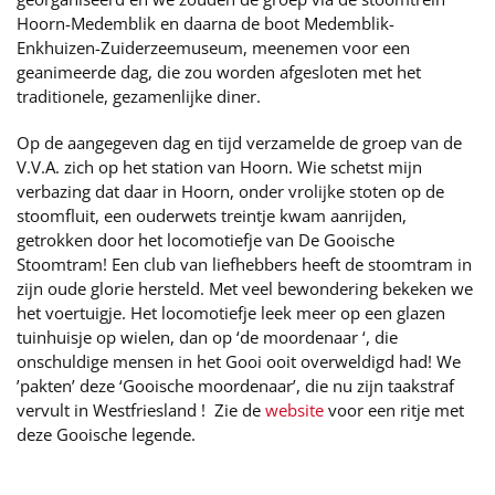
Hoorn-Medemblik en daarna de boot Medemblik-
Enkhuizen-Zuiderzeemuseum, meenemen voor een
geanimeerde dag, die zou worden afgesloten met het
traditionele, gezamenlijke diner.
Op de aangegeven dag en tijd verzamelde de groep van de
V.V.A. zich op het station van Hoorn. Wie schetst mijn
verbazing dat daar in Hoorn, onder vrolijke stoten op de
stoomfluit, een ouderwets treintje kwam aanrijden,
getrokken door het locomotiefje van De Gooische
Stoomtram! Een club van liefhebbers heeft de stoomtram in
zijn oude glorie hersteld. Met veel bewondering bekeken we
het voertuigje. Het locomotiefje leek meer op een glazen
tuinhuisje op wielen, dan op ‘de moordenaar ‘, die
onschuldige mensen in het Gooi ooit overweldigd had! We
’pakten’ deze ‘Gooische moordenaar’, die nu zijn taakstraf
vervult in Westfriesland ! Zie de
website
voor een ritje met
deze Gooische legende.