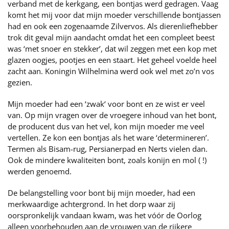
verband met de kerkgang, een bontjas werd gedragen. Vaag
komt het mij voor dat mijn moeder verschillende bontjassen
had en ook een zogenaamde Zilvervos. Als dierenliefhebber
trok dit geval mijn aandacht omdat het een compleet beest
was ‘met snoer en stekker’, dat wil zeggen met een kop met
glazen oogjes, pootjes en een staart. Het geheel voelde heel
zacht aan. Koningin Wilhelmina werd ook wel met zo’n vos
gezien.
Mijn moeder had een ‘zwak‘ voor bont en ze wist er veel
van. Op mijn vragen over de vroegere inhoud van het bont,
de producent dus van het vel, kon mijn moeder me veel
vertellen. Ze kon een bontjas als het ware ‘determineren’.
Termen als Bisam-rug, Persianerpad en Nerts vielen dan.
Ook de mindere kwaliteiten bont, zoals konijn en mol ( !)
werden genoemd.
De belangstelling voor bont bij mijn moeder, had een
merkwaardige achtergrond. In het dorp waar zij
oorspronkelijk vandaan kwam, was het vóór de Oorlog
alleen voorbehouden aan de vrouwen van de rijkere