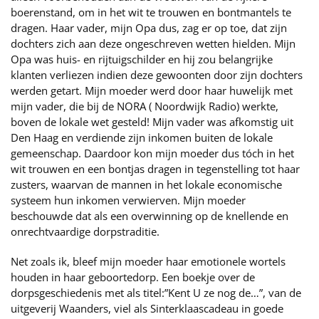
boerenstand, om in het wit te trouwen en bontmantels te
dragen. Haar vader, mijn Opa dus, zag er op toe, dat zijn
dochters zich aan deze ongeschreven wetten hielden. Mijn
Opa was huis- en rijtuigschilder en hij zou belangrijke
klanten verliezen indien deze gewoonten door zijn dochters
werden getart. Mijn moeder werd door haar huwelijk met
mijn vader, die bij de NORA ( Noordwijk Radio) werkte,
boven de lokale wet gesteld! Mijn vader was afkomstig uit
Den Haag en verdiende zijn inkomen buiten de lokale
gemeenschap. Daardoor kon mijn moeder dus tóch in het
wit trouwen en een bontjas dragen in tegenstelling tot haar
zusters, waarvan de mannen in het lokale economische
systeem hun inkomen verwierven. Mijn moeder
beschouwde dat als een overwinning op de knellende en
onrechtvaardige dorpstraditie.
Net zoals ik, bleef mijn moeder haar emotionele wortels
houden in haar geboortedorp. Een boekje over de
dorpsgeschiedenis met als titel:”Kent U ze nog de…”, van de
uitgeverij Waanders, viel als Sinterklaascadeau in goede