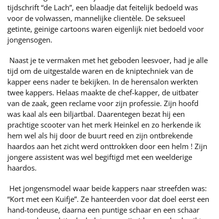
tijdschrift “de Lach”, een blaadje dat feitelijk bedoeld was
voor de volwassen, mannelijke clientèle. De seksueel
getinte, geinige cartoons waren eigenlijk niet bedoeld voor
jongensogen.
Naast je te vermaken met het geboden leesvoer, had je alle
tijd om de uitgestalde waren en de kniptechniek van de
kapper eens nader te bekijken. In de herensalon werkten
twee kappers. Helaas maakte de chef-kapper, de uitbater
van de zaak, geen reclame voor zijn professie. Zijn hoofd
was kaal als een biljartbal. Daarentegen bezat hij een
prachtige scooter van het merk Heinkel en zo herkende ik
hem wel als hij door de buurt reed en zijn ontbrekende
haardos aan het zicht werd onttrokken door een helm ! Zijn
jongere assistent was wel begiftigd met een weelderige
haardos.
Het jongensmodel waar beide kappers naar streefden was:
“Kort met een Kuifje”. Ze hanteerden voor dat doel eerst een
hand-tondeuse, daarna een puntige schaar en een schaar