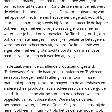
met een kamachtig deel, dat naar mijn idee werd gebruikt
om het haar uit te dunnen. Rond de oren en in de nek werd
de elektrische tondeuse ingezet. De warmte uitstraling van
het apparaat, het trillen en het zoemende geluid, vooral bij
je oren, staan me nog steeds bij. Voorts hanteerde de kapper
ook een flesje met een oranje blaasbalgje, waarmee hij
water over je haar kon vernevelen. De 'finishing touch', om
ook de kleinste haartjes in moeilijke hoekjes te beteugelen,
werd met een scheermes uitgevoerd. De knipsessie werd
afgesloten met een grote, zachte borstel waarmee losse
haartjes van oren en nek werden afgeveegd.
In de zaak waren verschillende producten uitgestald.
”Birkenwasser” zou de haargroei stimuleren en 'Brylcreem'
een soort haargel, hield krullerig haar in toom. Frisse
mannenkoppen op karton propageerden de aftershaves en
andere scheerproducten zoals scheerzeep van “de Vergulde
Hand”. In een kleine vitrine stonden ook scheerkwasten
opgesteld van echt dassenhaar. Waren bij de dames
permanent, watergolf en de Grace Kelly rol een keus, bij de
heren gold een 'militair kort' als het gewenste model. Ook