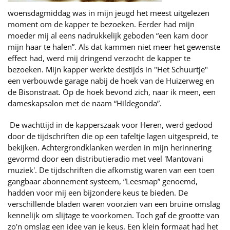
woensdagmiddag was in mijn jeugd het meest uitgelezen
moment om de kapper te bezoeken. Eerder had mijn
moeder mij al eens nadrukkelijk geboden “een kam door
mijn haar te halen”. Als dat kammen niet meer het gewenste
effect had, werd mij dringend verzocht de kapper te
bezoeken. Mijn kapper werkte destijds in "Het Schuurtje"
een verbouwde garage nabij de hoek van de Huizerweg en
de Bisonstraat. Op de hoek bevond zich, naar ik meen, een
dameskapsalon met de naam “Hildegonda”.
De wachttijd in de kapperszaak voor Heren, werd gedood
door de tijdschriften die op een tafeltje lagen uitgespreid, te
bekijken. Achtergrondklanken werden in mijn herinnering
gevormd door een distributieradio met veel 'Mantovani
muziek'. De tijdschriften die afkomstig waren van een toen
gangbaar abonnement systeem, “Leesmap” genoemd,
hadden voor mij een bijzondere keus te bieden. De
verschillende bladen waren voorzien van een bruine omslag
kennelijk om slijtage te voorkomen. Toch gaf de grootte van
zo'n omslag een idee van je keus. Een klein formaat had het