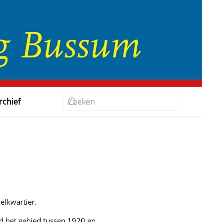
rchief
lkwartier.
d het gebied tussen 1920 en