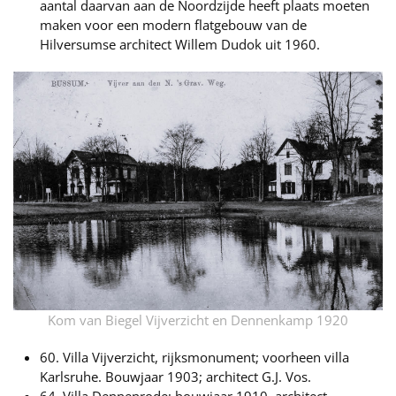
aantal daarvan aan de Noordzijde heeft plaats moeten
maken voor een modern flatgebouw van de
Hilversumse architect Willem Dudok uit 1960.
Kom van Biegel Vijverzicht en Dennenkamp 1920
60. Villa Vijverzicht, rijksmonument; voorheen villa
Karlsruhe. Bouwjaar 1903; architect G.J. Vos.
64. Villa Dennenrode; bouwjaar 1910, architect