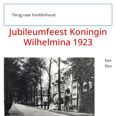
Terug naar hoofdinhoud
Jubileumfeest Koningin
Wilhelmina 1923
Een
film