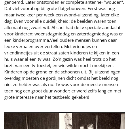
genoemd. Later ontstonden er complete antenne- “wouden”.
Dat viel vooral op bij grote flatgebouwen. Eerst was nog
maar twee keer per week een avond-uitzending, later elke
dag. Even voor alle duidelijkheid: de beelden waren toen
allemaal nog zwart-wit. Al snel had de tv speciale aandacht
voor kinderen: woensdagmiddag en zaterdagmiddag was er
een kinderprogramma.Veel oudere mensen kunnen daar
leuke verhalen over vertellen. Met vriendjes en
vriendinnetjes uit de straat zaten kinderen te kijken in een
huis waar al een tv was. Zo’n gezin was heel trots op het
bezit van een tv-toestel, en wie wilde mocht meekijken.
Kinderen op de grond en de schoenen uit. Bij uitzendingen
overdag moesten de gordijnen dicht omdat het beeld nog
niet zo helder was als nu. Tv was voor de meeste mensen
toen nog een groot duur wonder: er werd zelfs lang en met
grote interesse naar het testbeeld gekeken!