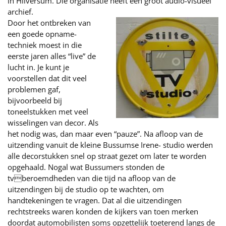
in Hilversum. Die organisatie heeft een groot audio-visueel
archief.
Door het ontbreken van
een goede opname-
techniek moest in die
eerste jaren alles “live” de
lucht in. Je kunt je
voorstellen dat dit veel
problemen gaf,
bijvoorbeeld bij
toneelstukken met veel
wisselingen van decor. Als
het nodig was, dan maar even “pauze”. Na afloop van de
uitzending vanuit de kleine Bussumse Irene- studio werden
alle decorstukken snel op straat gezet om later te worden
opgehaald. Nogal wat Bussumers stonden de
tvberoemdheden van die tijd na afloop van de
uitzendingen bij de studio op te wachten, om
handtekeningen te vragen. Dat al die uitzendingen
rechtstreeks waren konden de kijkers van toen merken
doordat automobilisten soms opzettelijk toeterend langs de