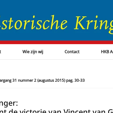
t
Wie zijn wij
Contact
HKB A
jaargang 31 nummer 2 (augustus 2015) pag. 30-33
nger:
t de victorie van Vincent van G