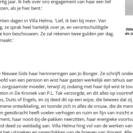
ig jaar. Ik heb over ons engagement van haar een lief
ezen, als je hier bent.’
tien dagen in Villa Helma. ‘Lief, ik ben bij mevr. Van
, ze sprak heel hartelijk over je, en verontschuldigde
Will
logée kon beschouwen. Ze zal rekenen twee gulden per dag.
als 
 maakt.’
 Nieuwe Gids haar herinneringen aan Jo Bonger. Ze schrijft onde
fd van een pension en wist haar gasten werkelijk een tehuis aan t
n zorgzaamste moeder, terwijl zij zodanig met haar tijd wist te tov
eton in De Kroniek van P.L. Tak verzorgde, en dit alles op voortref
ans, Duits of Engels, en zij deed dit op een wijze, die bewees dat z
emene ontwikkeling, en toonde zich in alles de vrouw, die de mens
 geestkracht heeft voelen verhogen en ruim en fijn van inzicht 
nt, haar nooit-bij-de-pakken neerzitten, haar energieke voortva
deed zo weldadig aan. Villa Helma hing vol van de werken van d
et het uitzoeken en rangschikken van de brieven van Vincent. Alle 