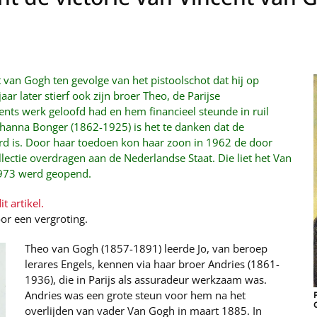
 van Gogh ten gevolge van het pistoolschot dat hij op
aar later stierf ook zijn broer Theo, de Parijse
cents werk geloofd had en hem financieel steunde in ruil
ohanna Bonger (1862-1925) is het te danken dat de
d is. Door haar toedoen kon haar zoon in 1962 de door
llectie overdragen aan de Nederlandse Staat. Die liet het Van
973 werd geopend.
t artikel.
oor een vergroting.
Theo van Gogh (1857-1891) leerde Jo, van beroep
lerares Engels, kennen via haar broer Andries (1861-
1936), die in Parijs als assuradeur werkzaam was.
Andries was een grote steun voor hem na het
overlijden van vader Van Gogh in maart 1885. In