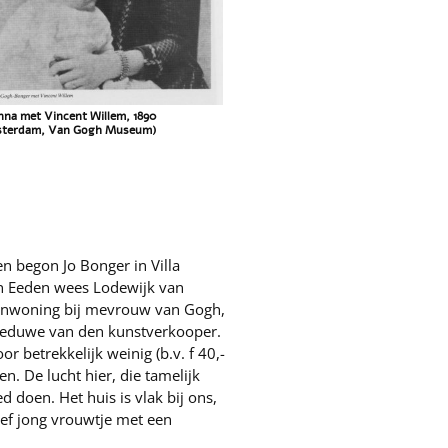
nna met Vincent Willem, 1890
terdam, Van Gogh Museum)
n begon Jo Bonger in Villa
an Eeden wees Lodewijk van
‘inwoning bij mevrouw van Gogh,
 weduwe van den kunstverkooper.
or betrekkelijk weinig (b.v. f 40,-
n. De lucht hier, die tamelijk
d doen. Het huis is vlak bij ons,
ief jong vrouwtje met een