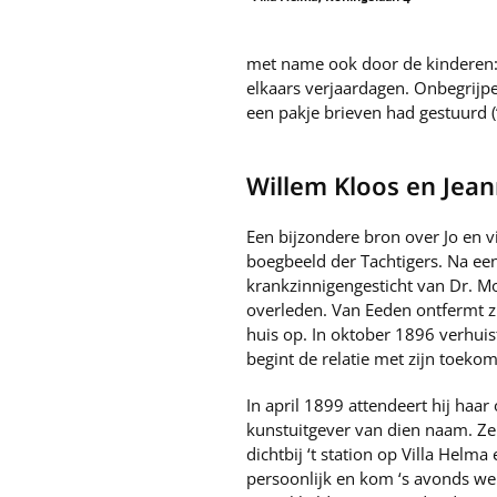
met name ook door de kinderen: 
elkaars verjaardagen. Onbegrijp
een pakje brieven had gestuurd (‘
Willem Kloos en Jea
Een bijzondere bron over Jo en vi
boegbeeld der Tachtigers. Na een
krankzinnigengesticht van Dr. Mo
overleden. Van Eeden ontfermt z
huis op. In oktober 1896 verhuis
begint de relatie met zijn toek
In april 1899 attendeert hij haa
kunstuitgever van dien naam. Ze h
dichtbij ‘t station op Villa Hel
persoonlijk en kom ‘s avonds wel 