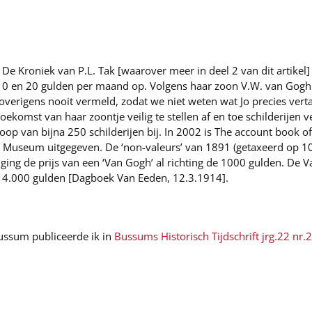
r De Kroniek van P.L. Tak [waarover meer in deel 2 van dit artik
 10 en 20 gulden per maand op. Volgens haar zoon V.W. van Gogh v
 overigens nooit vermeld, zodat we niet weten wat Jo precies vert
komst van haar zoontje veilig te stellen af en toe schilderijen v
oop van bijna 250 schilderijen bij. In 2002 is The account book 
useum uitgegeven. De ‘non-valeurs’ van 1891 (getaxeerd op 10 
ging de prijs van een ‘Van Gogh’ al richting de 1000 gulden. De
 14.000 gulden [Dagboek Van Eeden, 12.3.1914].
Bussum publiceerde ik in
Bussums Historisch Tijdschrift jrg.22 nr