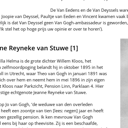
De Van Eedens en de Van Deyssels war
Joopie van Deyssel, Paultje van Eeden en Vincent kwamen vaak bi
elijk is dat Van Deyssel geen Van Gogh-ambassadeur is geworden
Ik stel het op hoge prijs uw opinie er over te horen’).
nne Reyneke van Stuwe [1]
lla Helma is de grote dichter Willem Kloos, het
 zelfmoordpoging belandt hij in oktober 1895 in het
ll in Utrecht, waar Theo van Gogh in januari 1891 was
ich over hem en neemt hem in mei 1896 in zijn eigen
t Kloos naar Parkzicht, Pension Linn, Parklaan 4. Hier
omstige echtgenote Jeanne Reyneke van Stuwe.
r op Jo van Gogh, ‘de weduwe van den overleden
eeft een zoontje van tien [lees: negen] jaar en heeft
ma een gezellig pension. Ik ken mevrouw Van Gogh
eens bij haar op theevisite. Zij is een beschaafde,