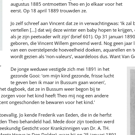
augustus 1885 ontmoetten Theo en Jo elkaar voor het
eerst. Op 18 april 1889 trouwden ze.
Jo zelf schreef aan Vincent dat ze in verwachtingwas: ‘Ik zal
vertellen […] dat wij deze winter een baby hopen te krijgen,
als je zijn peetvader wilt zijn’ (brief 601). Op 31 januari 1
geboren, die Vincent Willem genoemd werd. Nog geen jaar l
van een overstelpende hoeveelheid doeken, aquarellen en 
wordt gezien als ‘non-valeurs’, waardeloos dus. Want Van
,
De jonge weduwe vestigde zich mei 1891 in het
gezonde Gooi: ‘om mijn kind gezonde, frisse lucht
te geven ben ik maar in Bussum gaan wonen’,
 het dagboek, dat ze in Bussum weer begon bij te
 zorgen voor het kind heeft Theo mij nog een andere
ncent ongeschonden te bewaren voor het kind.’
evallig. Jo kende Frederik van Eeden, die in de herfst
rden Theo behandeld had. Mede door zijn toedoen werd
eeskundig Gesticht voor Krankzinnigen van Dr. A. TH.
m Arntz Hoeve in Den Dolder), waar hij op 25 januari 1891