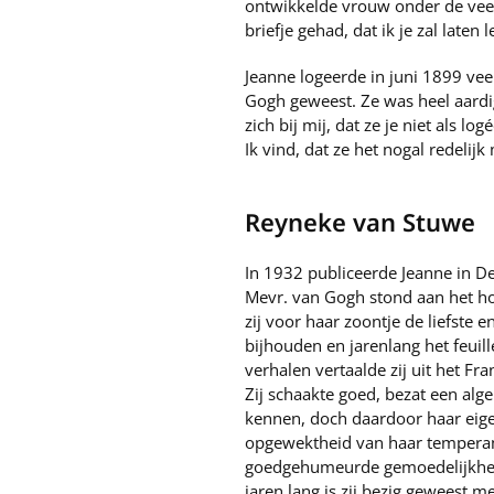
ontwikkelde vrouw onder de veert
briefje gehad, dat ik je zal laten l
Jeanne logeerde in juni 1899 veer
Gogh geweest. Ze was heel aardig
zich bij mij, dat ze je niet als 
Ik vind, dat ze het nogal redelijk
Reyneke van Stuwe
In 1932 publiceerde Jeanne in De
Mevr. van Gogh stond aan het hoo
zij voor haar zoontje de liefste e
bijhouden en jarenlang het feuill
verhalen vertaalde zij uit het Fr
Zij schaakte goed, bezat een alg
kennen, doch daardoor haar eigen
opgewektheid van haar temperame
goedgehumeurde gemoedelijkheid 
jaren lang is zij bezig geweest m