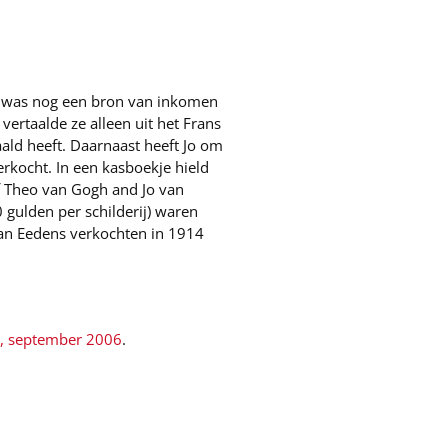
el] was nog een bron van inkomen
ertaalde ze alleen uit het Frans
aald heeft. Daarnaast heeft Jo om
erkocht. In een kasboekje hield
of Theo van Gogh and Jo van
gulden per schilderij) waren
 Van Eedens verkochten in 1914
.2, september 2006
.