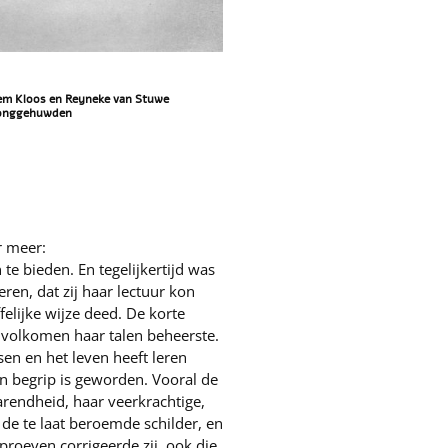
em Kloos en Reyneke van Stuwe
jonggehuwden
r meer:
e bieden. En tegelijkertijd was
eren, dat zij haar lectuur kon
felijke wijze deed. De korte
ij volkomen haar talen beheerste.
en en het leven heeft leren
en begrip is geworden. Vooral de
rendheid, haar veerkrachtige,
e te laat beroemde schilder, en
proeven corrigeerde zij, ook die