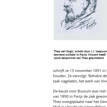
Theo van Gogh, schets door J.J. Isaacson
bevriend schilder in Parijs.Vincent heeft
nooit eenportret van Theo geschilderd.
schrijft ze 15 november 1891 in
houden. Ze vervolgt: ‘Behalve de
taak nagelaten, het werk van Vi
De keuze voor Bussum was niet to
van 1890 in Parijs de ziek gewo
Theo overgeplaatst naar het Gen
Moll in Utrecht (de latere Wille