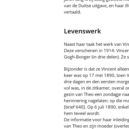
van de Duitse uitgave, en haar il
vertaald.
Levenswerk
Naast haar taak het werk van Vi
Deze verschenen in 1914: Vincent
Gogh-Bonger (in drie delen). Ze s
Bijzonder is dat ze Vincent alle
keer was op 17 mei 1890, toen V
drie dagen en den eersten morge
vol was, in de zitkamer, overal o
gezin van Theo een zondagje naar
herinnering nagelaten: op die man
[brief 640]. Op 6 juli 1890, enke
hem teveel wordt.
De informatie voor haar inleidin
van Theo en zijn moeder (overle