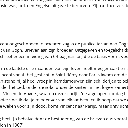
lusie was, ook een Engelse uitgave te bezorgen. Zij had toen ze sti
ncent ongeschonden te bewaren zag Jo de publicatie van Van Gogh
 van Gogh. Brieven aan zijn broeder. Uitgegeven en toegelicht do
chreef er een inleiding van 64 pagina’s bij, die de basis vormt vo
en in de laatste drie maanden van zijn leven heeft meegemaakt en 
incent vanuit het gesticht in Saint-Rémy naar Parijs kwam om de 
n stond hij al heel vroeg in hemdsmouwen zijn schilderijen te 
nder het bed, onder de sofa, onder de kasten, in het logeerkamert
 Vincent in Auvers, waarna deze schrijft: ‘de afgelopen zondag 
ier voel ik dat je minder ver van elkaar bent, en ik hoop dat we e
le weken voor zijn dood, komt Vincent naar Parijs, maar ontvlucht
g heeft Jo behalve door de bestudering van de brieven dus vooral
den in 1907).