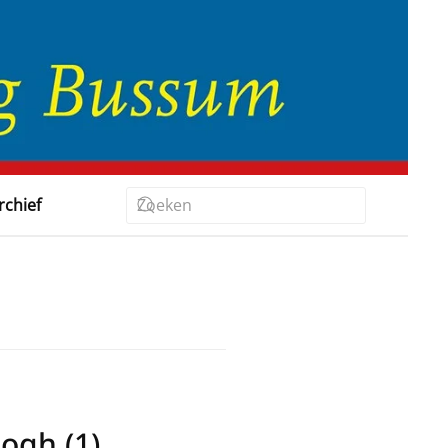
rchief
ogh (1)