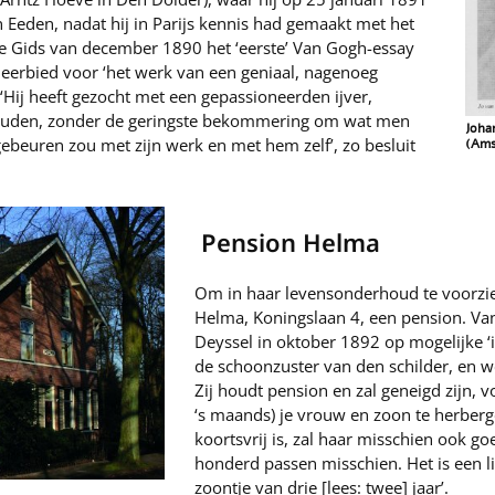
n Eeden, nadat hij in Parijs kennis had gemaakt met het
e Gids van december 1890 het ‘eerste’ Van Gogh-essay
eerbied voor ‘het werk van een geniaal, nagenoeg
Hij heeft gezocht met een gepassioneerden ijver,
ouden, zonder de geringste bekommering om wat men
Joha
ebeuren zou met zijn werk en met hem zelf’, zo besluit
(Ams
Pension Helma
Om in haar levensonderhoud te voorzie
Helma, Koningslaan 4, een pension. V
Deyssel in oktober 1892 op mogelijke 
de schoonzuster van den schilder, en
Zij houdt pension en zal geneigd zijn, vo
‘s maands) je vrouw en zoon te herberge
koortsvrij is, zal haar misschien ook goe
honderd passen misschien. Het is een l
zoontje van drie [lees: twee] jaar’.