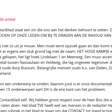
it artikel
ntactblad staat een zin die ons aan het denken behoort te zetten. 
 DOEN OP ONZE LEDEN OM BIJ TE DRAGEN AAN DE INHOUD VAN 
je niet zo uit je mouw. Men moet eerst opzoek gaan en dan komt e
at er ergens een stuk grond lag met de naam: HET HOGE KAMPJE 
gs gelopen, het ligt hoek Lindelaan 1 en Meerweg. Een muur accent
stal tussen Nassaulaan en Veldweg, die lag ongeveer tegenover d
oude dorp Bussum. Belangrijke mensen zoals b.v. van Eeden, Zij
rland.
 om een onderwerp te vinden; daarom juist is er onze documentati
en 15 onderwerpen aan! Dit is de ene kant van het probleem.
ontactblad zelf. Wij hebben groot respect voor de heer Bos die al
te laten doen. Het blad TVE heeft wel zes mensen in de redactie! He
en rubriek in het blad te staan om dat CONTACT tot stand te b