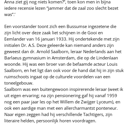
Anna ziet gij nog niets komen?”, toen kon men in bijna
iedere recensie lezen “jammer dat de zaal zoo slecht bezet
was”.’
Een voorstander toont zich een Bussumse ingezetene die
zijn licht over deze zaak liet schijnen in de Gooi en
Eemlander van 16 januari 1933. Hij ondertekende met zijn
initialen Dr. A.S. Deze geleerde kan niemand anders zijn
geweest dan dr. Arnold Saalborn, leraar Nederlands aan het
Barlaeus gymnasium in Amsterdam, die op de Lindenlaan
woonde. Hij was een broer van de befaamde acteur Louis
Saalborn, en het ligt dan ook voor de hand dat hij in zijn stuk
ruimschoots ingaat op de culturele voordelen van een
toneelgebouw.
Saalborn was een buitengewoon inspirerende leraar (weet ik
uit eigen ervaring; na zijn pensionering gaf hij vanaf 1959
nog een paar jaar les op het Willem de Zwijger Lyceum), en
ook een aardige man met een allercharmantst ponteneur.
Naar eigen zeggen had hij verschillende Tachtigers, zijn
literaire helden, persoonlijk horen voordragen.