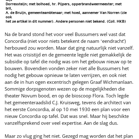
Dorressteijn; met bolhoed, hr. Pijpers, opperbrandweermeester; met
bril,
A. de Bruijn, gemeenteambtenaar; met hoed, aannemer Van Norren (zie
ook
het 2e artikel in dit nummer). Andere personen niet bekend. (Coll. HKB)
Na de brand stond het voor veel Bussumers wel vast dat
Concordia (niet voor niets betekent de naam ‛eendracht’)
herbouwd zou worden. Maar dat ging natuurlijk niet vanzelf.
Het was crisistijd en de gemeente legde niet gemakkelijk de
subsidie op tafel die nodig was om het gebouw nieuw op te
bouwen. Bovendien vonden zeker niet alle Bussumers het
nodig het gebouw opnieuw te laten verrijzen, en ook niet
aan de in hun ogen excentrisch gelegen Graaf Wichmanlaan.
Sommige dorpsgenoten wezen op de mogelijkheden die
theater Novum bood, en op de bioscoop Flora. Toch legde
het gemeenteraadslid C.J. Kruisweg, tevens de architect van
het eerste Concordia, al op 10 mei 1930 een plan voor een
nieuw Concordia op tafel. Dat was snel. Maar hij beschikte
vanzelfsprekend over veel expertise. Aan de slag dus.
Maar zo vlug ging het niet. Gezegd mag worden dat het plan