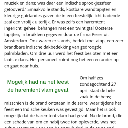
muziek en dans; was daar een Indische sprookjessfeer
getooverd.’ Smaakvolle stands, kostbare wandtapijten en
kleurige guirlandes gaven de in een feestelijk licht badende
zaal een vrolijk uiterlijk. Er was zelfs een haremtent
ingericht, geheel behangen met een twintigtal Oosterse
tapijten, in bruikleen gegeven door de firma Perez uit
Amsterdam. Ook waren er stands, bedekt met atap, een zeer
brandbare Indische dakbedekking van gedroogde
palmbladen. Om drie uur werd het feest besloten met een
laatste dans. Het personeel ruimt nog het een en ander op
en gaat naar huis.
Om half zes
Mogelijk had na het feest
zondagochtend 27
de haremtent vlam gevat
april staat de hele
zaak in de hens;
misschien is de brand ontstaan in de serre, waar tijdens het
feest een Indische keuken was gevestigd. Maar het is ook
mogelijk dat de haremtent vlam had gevat. Na de brand, die
een schade van om en nabij twee ton opleverde, was het