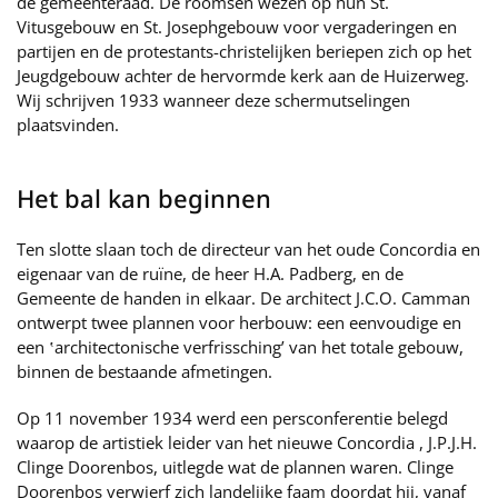
de gemeenteraad. De roomsen wezen op hun St.
Vitusgebouw en St. Josephgebouw voor vergaderingen en
partijen en de protestants-christelijken beriepen zich op het
Jeugdgebouw achter de hervormde kerk aan de Huizerweg.
Wij schrijven 1933 wanneer deze schermutselingen
plaatsvinden.
Het bal kan beginnen
Ten slotte slaan toch de directeur van het oude Concordia en
eigenaar van de ruïne, de heer H.A. Padberg, en de
Gemeente de handen in elkaar. De architect J.C.O. Camman
ontwerpt twee plannen voor herbouw: een eenvoudige en
een ‛architectonische verfrissching’ van het totale gebouw,
binnen de bestaande afmetingen.
Op 11 november 1934 werd een persconferentie belegd
waarop de artistiek leider van het nieuwe Concordia , J.P.J.H.
Clinge Doorenbos, uitlegde wat de plannen waren. Clinge
Doorenbos verwierf zich landelijke faam doordat hij, vanaf