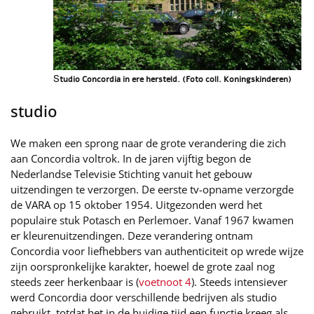
S
tudio Concordia in ere hersteld. (Foto coll. Koningskinderen)
studio
We maken een sprong naar de grote verandering die zich
aan Concordia voltrok. In de jaren vijftig begon de
Nederlandse Televisie Stichting vanuit het gebouw
uitzendingen te verzorgen. De eerste tv-opname verzorgde
de VARA op 15 oktober 1954. Uitgezonden werd het
populaire stuk Potasch en Perlemoer. Vanaf 1967 kwamen
er kleurenuitzendingen. Deze verandering ontnam
Concordia voor liefhebbers van authenticiteit op wrede wijze
zijn oorspronkelijke karakter, hoewel de grote zaal nog
steeds zeer herkenbaar is (
voetnoot 4
). Steeds intensiever
werd Concordia door verschillende bedrijven als studio
gebruikt, totdat het in de huidige tijd een functie kreeg als