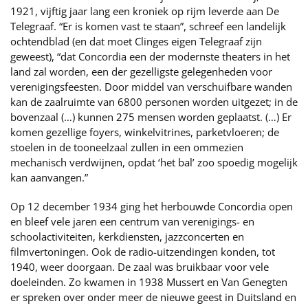
1921, vijftig jaar lang een kroniek op rijm leverde aan De
Telegraaf. “Er is komen vast te staan”, schreef een landelijk
ochtendblad (en dat moet Clinges eigen Telegraaf zijn
geweest), “dat Concordia een der modernste theaters in het
land zal worden, een der gezelligste gelegenheden voor
verenigingsfeesten. Door middel van verschuifbare wanden
kan de zaalruimte van 6800 personen worden uitgezet; in de
bovenzaal (…) kunnen 275 mensen worden geplaatst. (…) Er
komen gezellige foyers, winkelvitrines, parketvloeren; de
stoelen in de tooneelzaal zullen in een ommezien
mechanisch verdwijnen, opdat ‘het bal’ zoo spoedig mogelijk
kan aanvangen.”
Op 12 december 1934 ging het herbouwde Concordia open
en bleef vele jaren een centrum van verenigings- en
schoolactiviteiten, kerkdiensten, jazzconcerten en
filmvertoningen. Ook de radio-uitzendingen konden, tot
1940, weer doorgaan. De zaal was bruikbaar voor vele
doeleinden. Zo kwamen in 1938 Mussert en Van Genegten
er spreken over onder meer de nieuwe geest in Duitsland en