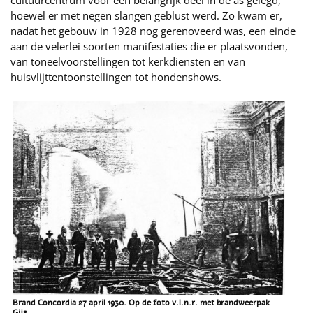
cultuurcentrum voor een belangrijk deel in de as gelegd,
hoewel er met negen slangen geblust werd. Zo kwam er,
nadat het gebouw in 1928 nog gerenoveerd was, een einde
aan de velerlei soorten manifestaties die er plaatsvonden,
van toneelvoorstellingen tot kerkdiensten en van
huisvlijttentoonstellingen tot hondenshows.
Brand Concordia 27 april 1930. Op de foto v.l.n.r. met brandweerpak
Gijs