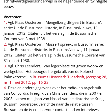
schrijfvaardigheidsonderwijs in de negentiende en twintigste
eeuw.
Voetnoten:
1.
Vgl. Klaas Oosterom, ‛Mengelberg dirigeert in Bussum’;
serie: Uit de Bussumse Historie, in BussumsNieuws, 11
januari 2012. Citaten uit het verslag in de Bussumsche
Courant van 3 mei 1938.
2.
Vgl. Klaas Oosterom, ‛Mussert spreekt in Bussum’; serie:
Uit de Bussumse Historie, in BussumsNieuws, 11 januari
2012. Citaten uit het verslag in de Bussumsche Courant van
31 maart 1938.
3.
Vgl. Chris Leenders, ‛Van legerplaats tot groen woon- en
werkgebied. Het beoogde hergebruik van de Kolonel
Palmkazerne’, in
Bussums Historisch Tijdschrift, jaargang 28,
nr. 1, mei 2012, pp. 16-22
.
4.
Deze en andere gegevens over het radio- en tv-gebruik
van Concordia, kreeg ik van Chris Leenders, die in 2007 en
2008, samen met Jaap van Hassel van de Historische Kring
Bussum, onderzoek verrichtte naar de relatie tussen
Bussum en de tv en daarvoor contact had en interviews