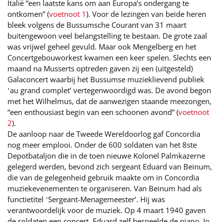
Italië “een laatste kans om aan Europa’s ondergang te
ontkomen” (
voetnoot 1
). Voor de lezingen van beide heren
bleek volgens de Bussumsche Courant van 31 maart
buitengewoon veel belangstelling te bestaan. De grote zaal
was vrijwel geheel gevuld. Maar ook Mengelberg en het
Concertgebouworkest kwamen een keer spelen. Slechts een
maand na Musserts optreden gaven zij een (uitgesteld)
Galaconcert waarbij het Bussumse muzieklievend publiek
‛au grand complet’ vertegenwoordigd was. De avond begon
met het Wilhelmus, dat de aanwezigen staande meezongen,
“een enthousiast begin van een schoonen avond” (
voetnoot
2
).
De aanloop naar de Tweede Wereldoorlog gaf Concordia
nog meer emplooi. Onder de 600 soldaten van het 8ste
Depotbataljon die in de toen nieuwe Kolonel Palmkazerne
gelegerd werden, bevond zich sergeant Eduard van Beinum,
die van de gelegenheid gebruik maakte om in Concordia
muziekevenementen te organiseren. Van Beinum had als
functietitel ‛Sergeant-Menagemeester’. Hij was
verantwoordelijk voor de muziek. Op 4 maart 1940 gaven
de soldaten een concert. Eduard zelf bespeelde de piano, Jo